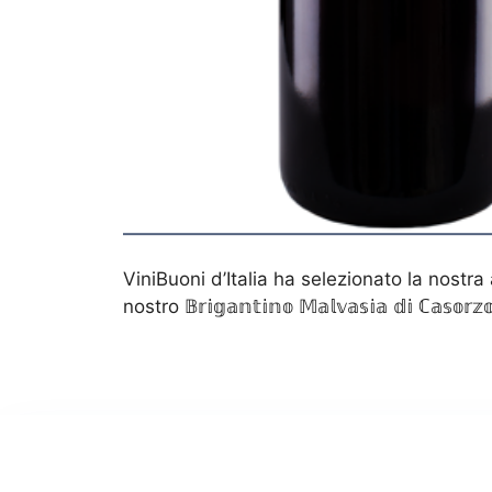
ViniBuoni d’Italia ha selezionato la nostra a
nostro 𝔹𝕣𝕚𝕘𝕒𝕟𝕥𝕚𝕟𝕠 𝕄𝕒𝕝𝕧𝕒𝕤𝕚𝕒 𝕕𝕚 ℂ𝕒𝕤𝕠𝕣𝕫