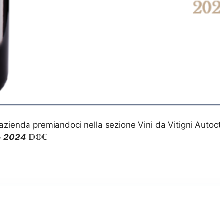
zienda premiandoci nella sezione Vini da Vitigni Autoctoni a
𝕠
2024
𝔻𝕆ℂ