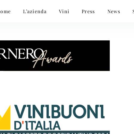
Home
L’azienda
Vini
Press
News