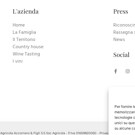
L'azienda
Press
Home
Riconosci
La Famiglia
Rassegna 
Il Territorio
News
Country house
Wine Tasting
Social
I vini
Per fornire 
memorizzare 
tecnologie c
unici su que
su alcune ca
gricola Accornero & Figli S.S Soc Agricola - P.Iva 01659820060 -
Privacy Policy
-
Cookie 