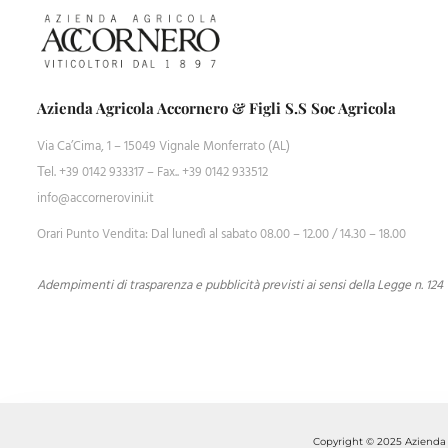
Azienda Agricola Accornero & Figli S.S Soc Agricola
Via Ca’Cima, 1 – 15049 Vignale Monferrato (AL)
Теl. +39 0142 933317 – Fax.. +39 0142 933512
info@accornerovini.it
Orari Punto Vendita: Dal lunedì al sabato 08.00 – 12.00 / 14.30 – 18.00
Adempimenti di trasparenza e pubblicità previsti ai sensi della Legge n. 124
Copyright © 2025 Azienda A