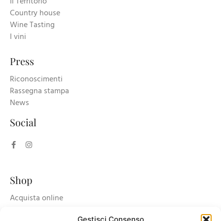
Il Territorio
Country house
Wine Tasting
I vini
Press
Riconoscimenti
Rassegna stampa
News
Social
Shop
Acquista online
Carrello
Gestisci Consenso