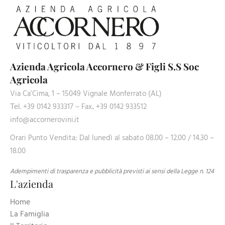
Azienda Agricola Accornero & Figli S.S Soc
Agricola
Via Ca’Cima, 1 – 15049 Vignale Monferrato (AL)
Теl. +39 0142 933317 – Fax.. +39 0142 933512
info@accornerovini.it
Orari Punto Vendita: Dal lunedì al sabato 08.00 – 12.00 / 14.30 –
18.00
Adempimenti di trasparenza e pubblicità previsti ai sensi della Legge n. 124
L'azienda
Home
La Famiglia