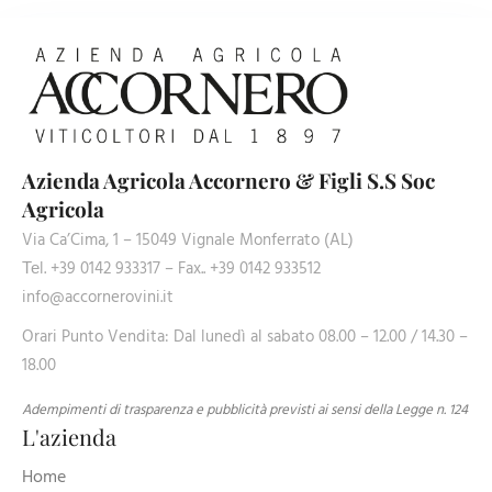
Azienda Agricola Accornero & Figli S.S Soc
Agricola
Via Ca’Cima, 1 – 15049 Vignale Monferrato (AL)
Теl. +39 0142 933317 – Fax.. +39 0142 933512
info@accornerovini.it
Orari Punto Vendita: Dal lunedì al sabato 08.00 – 12.00 / 14.30 –
18.00
Adempimenti di trasparenza e pubblicità previsti ai sensi della Legge n. 124
L'azienda
Home