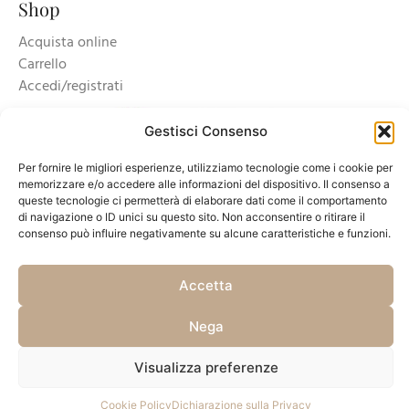
Shop
Acquista online
Carrello
Accedi/registrati
Gestisci Consenso
Per fornire le migliori esperienze, utilizziamo tecnologie come i cookie per
memorizzare e/o accedere alle informazioni del dispositivo. Il consenso a
queste tecnologie ci permetterà di elaborare dati come il comportamento
di navigazione o ID unici su questo sito. Non acconsentire o ritirare il
consenso può influire negativamente su alcune caratteristiche e funzioni.
Accetta
Copyright © 2025 Azienda Agricola Accornero & Figli S.S Soc Agricola - P.Iva
01659820060 -
Privacy Policy
-
Cookie policy e gestione consenso
Nega
Visualizza preferenze
Cookie Policy
Dichiarazione sulla Privacy