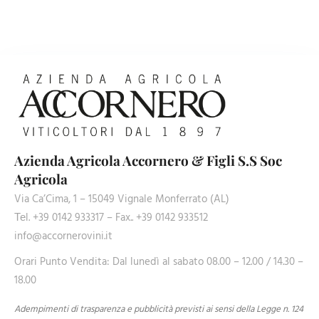
Azienda Agricola Accornero & Figli S.S Soc
Agricola
Via Ca’Cima, 1 – 15049 Vignale Monferrato (AL)
Теl. +39 0142 933317 – Fax.. +39 0142 933512
info@accornerovini.it
Orari Punto Vendita: Dal lunedì al sabato 08.00 – 12.00 / 14.30 –
18.00
Adempimenti di trasparenza e pubblicità previsti ai sensi della Legge n. 124