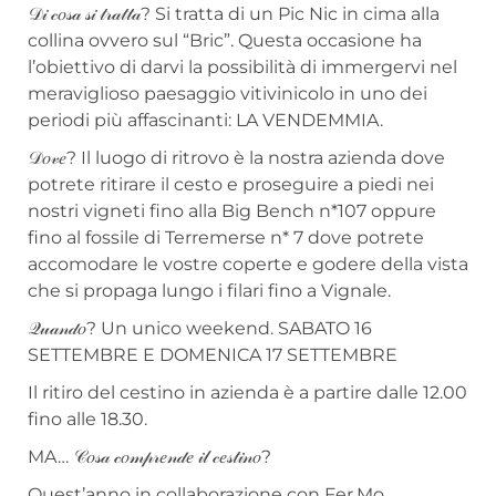
𝒟𝒾 𝒸𝑜𝓈𝒶 𝓈𝒾 𝓉𝓇𝒶𝓉𝓉𝒶? Si tratta di un Pic Nic in cima alla
collina ovvero sul “Bric”. Questa occasione ha
l’obiettivo di darvi la possibilità di immergervi nel
meraviglioso paesaggio vitivinicolo in uno dei
periodi più affascinanti: LA VENDEMMIA.
𝒟𝑜𝓋𝑒? Il luogo di ritrovo è la nostra azienda dove
potrete ritirare il cesto e proseguire a piedi nei
nostri vigneti fino alla Big Bench n*107 oppure
fino al fossile di Terremerse n* 7 dove potrete
accomodare le vostre coperte e godere della vista
che si propaga lungo i filari fino a Vignale.
𝒬𝓊𝒶𝓃𝒹𝑜? Un unico weekend. SABATO 16
SETTEMBRE E DOMENICA 17 SETTEMBRE
Il ritiro del cestino in azienda è a partire dalle 12.00
fino alle 18.30.
MA… 𝒞𝑜𝓈𝒶 𝒸𝑜𝓂𝓅𝓇𝑒𝓃𝒹𝑒 𝒾𝓁 𝒸𝑒𝓈𝓉𝒾𝓃𝑜?
Quest’anno in collaborazione con Fer.Mo