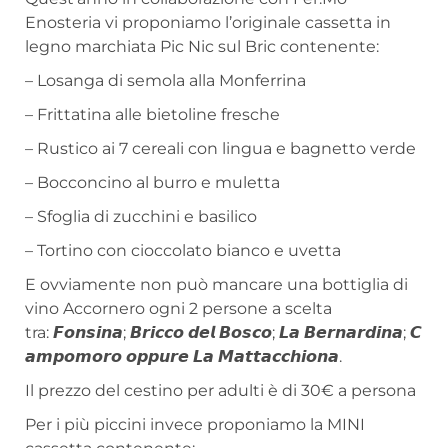
Enosteria vi proponiamo l’originale cassetta in
legno marchiata Pic Nic sul Bric contenente:
– Losanga di semola alla Monferrina
– Frittatina alle bietoline fresche
– Rustico ai 7 cereali con lingua e bagnetto verde
– Bocconcino al burro e muletta
– Sfoglia di zucchini e basilico
– Tortino con cioccolato bianco e uvetta
E ovviamente non può mancare una bottiglia di
vino Accornero ogni 2 persone a scelta
tra: 𝙁𝙤𝙣𝙨𝙞𝙣𝙖; 𝘽𝙧𝙞𝙘𝙘𝙤 𝙙𝙚𝙡 𝘽𝙤𝙨𝙘𝙤; 𝙇𝙖 𝘽𝙚𝙧𝙣𝙖𝙧𝙙𝙞𝙣𝙖; 𝘾
𝙖𝙢𝙥𝙤𝙢𝙤𝙧𝙤 𝙤𝙥𝙥𝙪𝙧𝙚 𝙇𝙖 𝙈𝙖𝙩𝙩𝙖𝙘𝙘𝙝𝙞𝙤𝙣𝙖.
Il prezzo del cestino per adulti è di 30€ a persona
Per i più piccini invece proponiamo la MINI