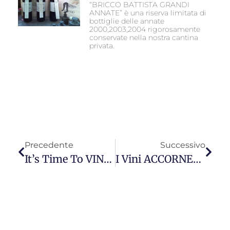
“BRICCO BATTISTA GRANDI
ANNATE” è una riserva limitata di
bottiglie delle annate
2000,2003,2004 rigorosamente
conservate nella nostra cantina
privata.
Precedente
Successivo
It’s Time To VINITALY 2022
I Vini ACCORNERO Su SquisITA Di Angelo Minetti