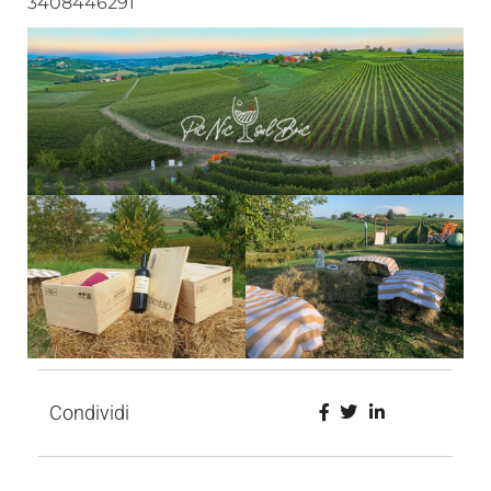
3408446291
Condividi