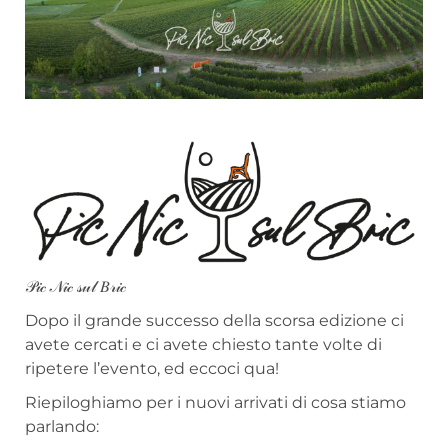
𝒫𝒾𝒸 𝒩𝒾𝒸 𝓈𝓊𝓁 𝐵𝓇𝒾𝒸
Dopo il grande successo della scorsa edizione ci
avete cercati e ci avete chiesto tante volte di
ripetere l’evento, ed eccoci qua!
Riepiloghiamo per i nuovi arrivati di cosa stiamo
parlando: