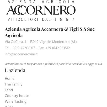
Azienda Agricola Accornero & Figli S.S Soc
Agricola
Via Ca’Cima, 1 – 15049 Vignale Monferrato (AL)
Теl. +39 0142 933317 – Fax.. +39 0142 933512
info@accornerovini.it
Adempimenti di trasparenza e pubblicità previsti ai sensi della Legge n. 124
L'azienda
Home
The Family
Land
Country house
Wine Tasting