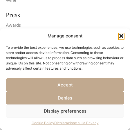
Wine
Press
Awards
Press release
Manage consent
News
To provide the best experiences, we use technologies such as cookies to
Social
store and/or access device information. Consenting to these
technologies will allow us to process data such as browsing behaviour or
unique IDs on this site. Not consenting or withdrawing consent may
adversely affect certain features and functions.
Shop
Accept
Shop online
Denies
Cart
Login/register
Display preferences
Cookie Policy
Dichiarazione sulla Privacy