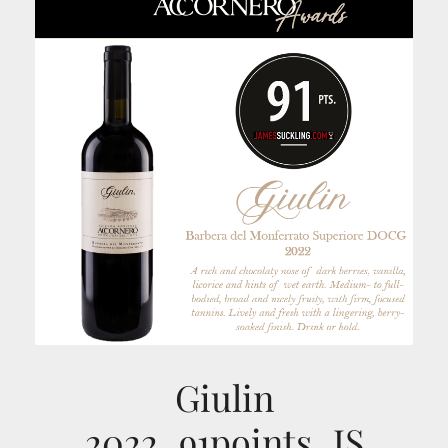
Giulin
2022_91points_JS