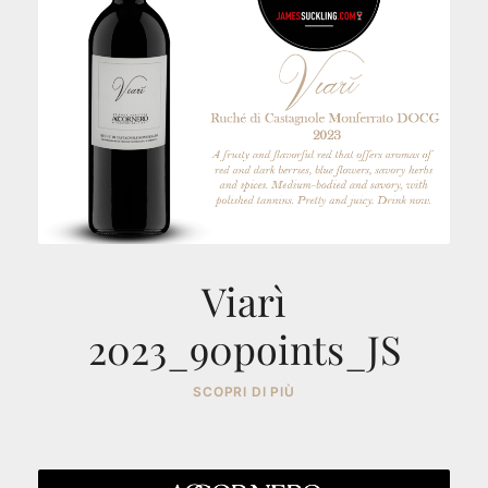
Viarì
2023_90points_JS
SCOPRI DI PIÙ