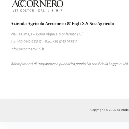
Azienda Agricola Accornero & Figli S.S Soc Agricola
Via Ca’Cima, 1 – 15049 Vignale Monferrato (AL)
Теl. +39 0142 933317 – Fax.. +39 0142 933512
info@accornerovini.it
Adempimenti di trasparenza e pubblicità previsti ai sensi della Legge n. 124
Copyright © 2025 Azienda A