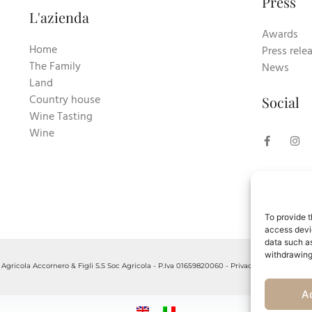
Press
L'azienda
Awards
Home
Press rele
The Family
News
Land
Country house
Social
Wine Tasting
Wine
To provide t
access devic
data such as
withdrawing
gricola Accornero & Figli S.S Soc Agricola - P.Iva 01659820060 -
Privacy Policy
-
Cookie 
A