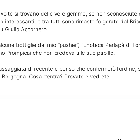
o. A volte si trovano delle vere gemme, se non sconosciu
 interessanti, e tra tutti sono rimasto folgorato dal Br
fu Giulio Accornero.
alcune bottiglie dal mio “pusher”, l’Enoteca Parlapà di 
vano Prompicai che non credeva alle sue papille.
 assaggiata di recente e penso che confermerò l’ordine,
la Borgogna. Cosa c’entra? Provate e vedrete.